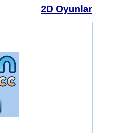
2D Oyunlar