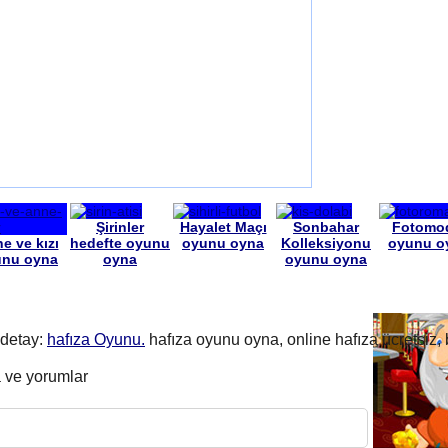
Şirinler
Hayalet Maçı
Sonbahar
Fotomo
e ve kızı
hedefte oyunu
oyunu oyna
Kolleksiyonu
oyunu o
unu oyna
oyna
oyunu oyna
 detay:
hafıza Oyunu.
hafıza oyunu oyna, online hafıza ücretsiz
 ve yorumlar