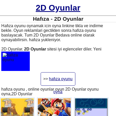
2D Oyunlar
Hafıza - 2D Oyunlar
Hafıza oyunu oynamak icin oyna linkine tikla ve indirme
bekle. Oyun reklamlari gectikten sonra hafıza oyunu
baslayacak. Tum 2D Oyunlar Bedava online olarak
oynayabilirsin. hafıza yukleniyor.
2D Oyunlar.
2D Oyunlar
sitesi iyi eglenceler diler. Yeni
>>
hafıza oyunu
hafıza oyunu , online oyunlar oyun 2D Oyunlar oyunu
oyna
oyna,2D Oyunlar