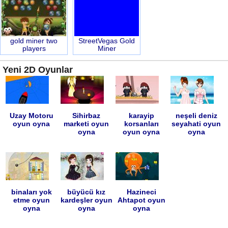
gold miner two
StreetVegas Gold
players
Miner
Yeni 2D Oyunlar
Uzay Motoru
Sihirbaz
karayip
neşeli deniz
oyun oyna
marketi oyun
korsanları
seyahati oyun
oyna
oyun oyna
oyna
binaları yok
büyücü kız
Hazineci
etme oyun
kardeşler oyun
Ahtapot oyun
oyna
oyna
oyna