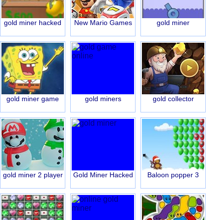
gold miner hacked
New Mario Games
gold miner
gold miner game
gold miners
gold collector
gold miner 2 player
Gold Miner Hacked
Baloon popper 3