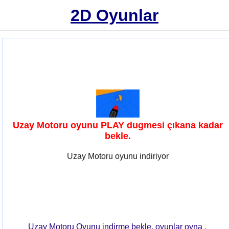
2D Oyunlar
Uzay Motoru oyunu PLAY dugmesi çıkana kadar
bekle.
Uzay Motoru oyunu indiriyor
Uzay Motoru Oyunu indirme bekle. oyunlar oyna .