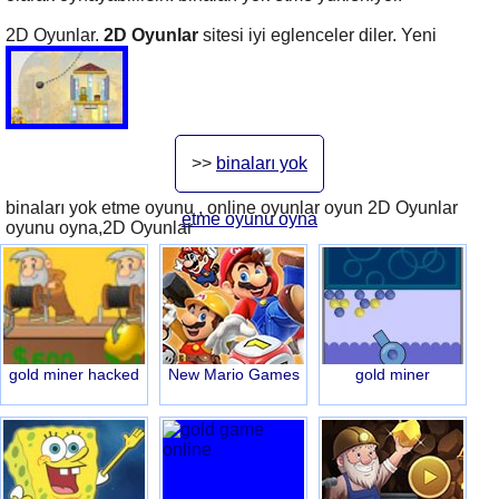
2D Oyunlar.
2D Oyunlar
sitesi iyi eglenceler diler. Yeni
>>
binaları yok
binaları yok etme oyunu , online oyunlar oyun 2D Oyunlar
etme oyunu oyna
oyunu oyna,2D Oyunlar
gold miner hacked
New Mario Games
gold miner