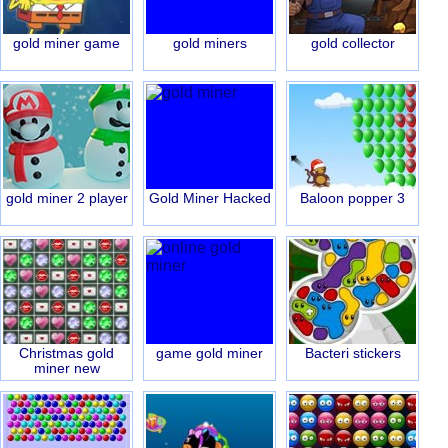
gold miner game
gold miners
gold collector
gold miner 2 player
Gold Miner Hacked
Baloon popper 3
Christmas gold
game gold miner
Bacteri stickers
miner new