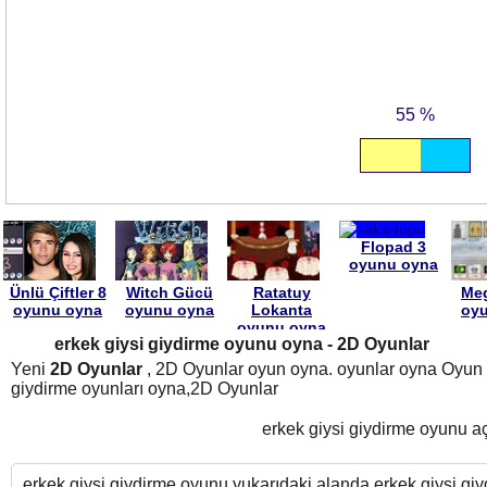
57 %
Flopad 3
oyunu oyna
Ünlü Çiftler 8
Witch Gücü
Ratatuy
Me
oyunu oyna
oyunu oyna
Lokanta
oy
oyunu oyna
erkek giysi giydirme oyunu oyna - 2D Oyunlar
Yeni
2D Oyunlar
, 2D Oyunlar oyun oyna. oyunlar oyna Oyun
giydirme oyunları oyna,2D Oyunlar
erkek giysi giydirme oyunu a
erkek giysi giydirme oyunu yukarıdaki alanda erkek giysi giy