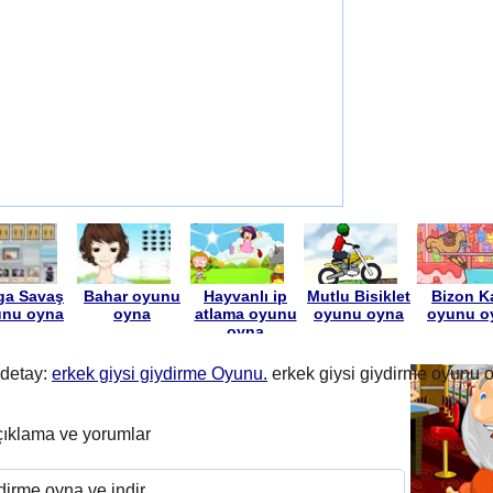
ga Savaş
Bahar oyunu
Hayvanlı ip
Mutlu Bisiklet
Bizon K
unu oyna
oyna
atlama oyunu
oyunu oyna
oyunu o
oyna
 detay:
erkek giysi giydirme Oyunu.
erkek giysi giydirme oyunu oy
çıklama ve yorumlar
dirme oyna ve indir.