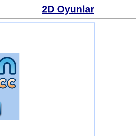
2D Oyunlar