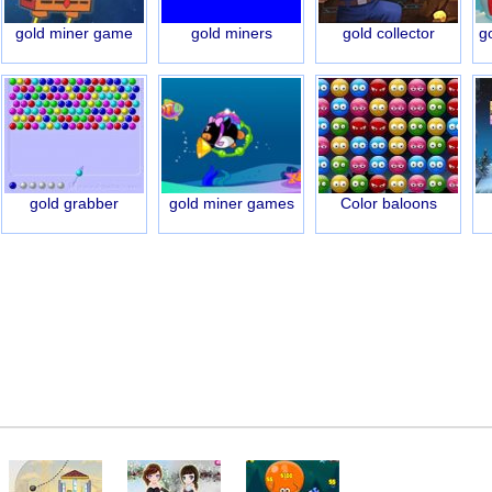
gold miner game
gold miners
gold collector
g
gold grabber
gold miner games
Color baloons