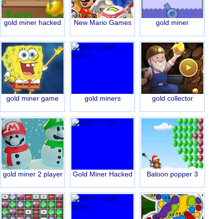
gold miner hacked
New Mario Games
gold miner
gold miner game
gold miners
gold collector
gold miner 2 player
Gold Miner Hacked
Baloon popper 3