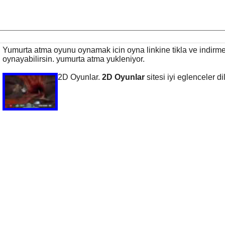
Yumurta atma oyunu oynamak icin oyna linkine tikla ve indirm
oynayabilirsin. yumurta atma yukleniyor.
2D Oyunlar.
2D Oyunlar
sitesi iyi eglenceler di