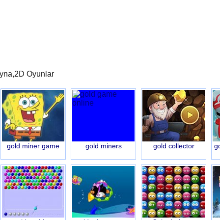
oyna,2D Oyunlar
gold miner game
gold miners
gold collector
g