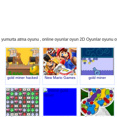
yumurta atma oyunu , online oyunlar oyun 2D Oyunlar oyunu 
gold miner hacked
New Mario Games
gold miner