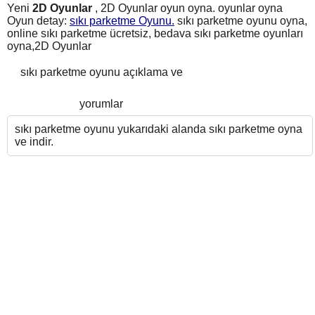
Yeni
2D Oyunlar
, 2D Oyunlar oyun oyna. oyunlar oyna
Oyun detay:
sıkı parketme Oyunu.
sıkı parketme oyunu oyna,
online sıkı parketme ücretsiz, bedava sıkı parketme oyunları
oyna,2D Oyunlar
sıkı parketme oyunu açıklama ve
yorumlar
sıkı parketme oyunu yukarıdaki alanda sıkı parketme oyna
ve indir.