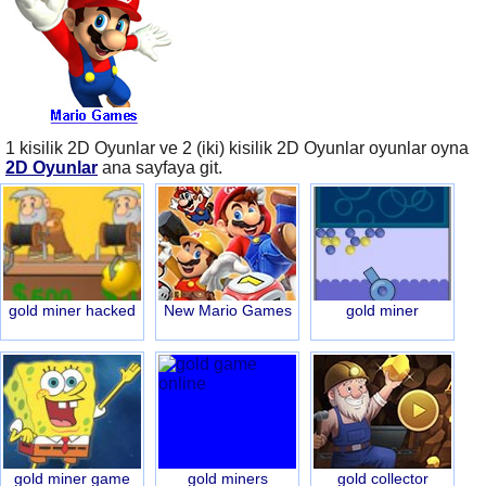
1 kisilik 2D Oyunlar ve 2 (iki) kisilik 2D Oyunlar oyunlar oyna
2D Oyunlar
ana sayfaya git.
gold miner hacked
New Mario Games
gold miner
gold miner game
gold miners
gold collector