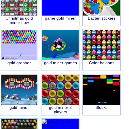
Christmas gold
game gold miner
Bacteri stickers
miner new
gold grabber
gold miner games
Color baloons
gold miner
gold miner 2
Blocks
players