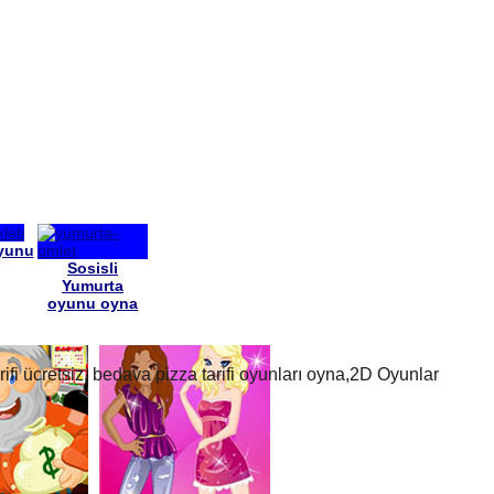
oyunu
Sosisli
Yumurta
oyunu oyna
rifi ücretsiz, bedava pizza tarifi oyunları oyna,2D Oyunlar