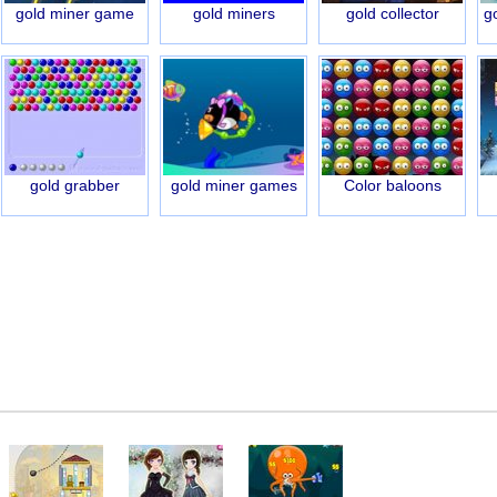
gold miner game
gold miners
gold collector
g
gold grabber
gold miner games
Color baloons