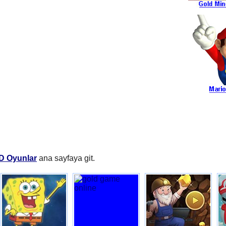
D Oyunlar
ana sayfaya git.