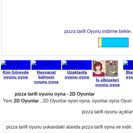
pizza tarifi Oyunu indirme bekle.
Kim Görevde
Hayvanat
Uzaklarda
Bla
oyunu oyna
bahçesi
oyunu oyna
oy
İş elbiseleri
oyunu oyna
oyunu oyna
pizza tarifi oyunu oyna - 2D Oyunlar
Yeni
2D Oyunlar
, 2D Oyunlar oyun oyna. oyunlar oyna Oyun
pizza tarifi oyunu açıkl
pizza tarifi oyunu yukarıdaki alanda pizza tarifi oyna ve indir.