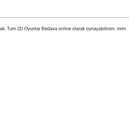
acak. Tum 2D Oyunlar Bedava online olarak oynayabilirsin. irem