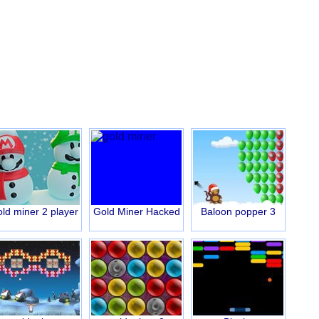
old miner 2 player
Gold Miner Hacked
Baloon popper 3