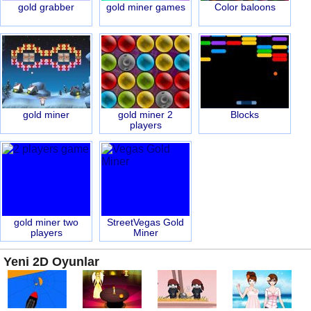
gold grabber
gold miner games
Color baloons
gold miner
gold miner 2
Blocks
players
gold miner two
StreetVegas Gold
players
Miner
Yeni 2D Oyunlar