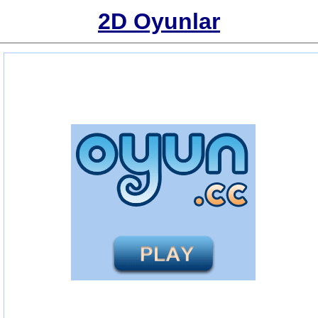
2D Oyunlar