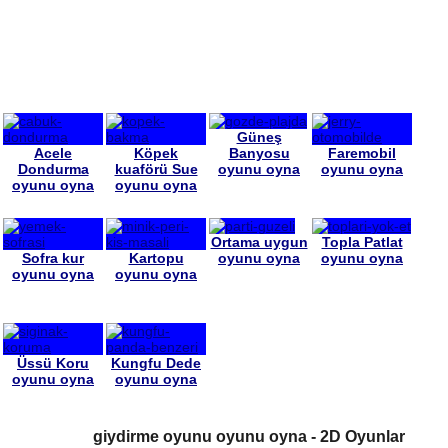
Güneş
Acele
Köpek
Banyosu
Faremobil
Dondurma
kuaförü Sue
oyunu oyna
oyunu oyna
oyunu oyna
oyunu oyna
Ortama uygun
Topla Patlat
Sofra kur
Kartopu
oyunu oyna
oyunu oyna
oyunu oyna
oyunu oyna
Üssü Koru
Kungfu Dede
oyunu oyna
oyunu oyna
giydirme oyunu oyunu oyna - 2D Oyunlar