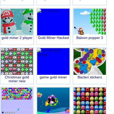
gold miner 2 player
Gold Miner Hacked
Baloon popper 3
Christmas gold
game gold miner
Bacteri stickers
miner new