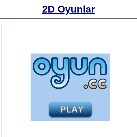
2D Oyunlar