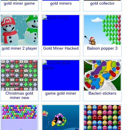
gold miner game
gold miners
gold collector
gold miner 2 player
Gold Miner Hacked
Baloon popper 3
Christmas gold
game gold miner
Bacteri stickers
miner new